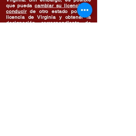
que pueda
cambiar su licencia de
conducir
de otro estado por una
licencia de Virginia y obtener la
designación correspondiente de
Clase "M", "M2" 'o "M3".
Si tiene una licencia de conducir
válida de otro estado y posee un
certificado de curso de seguridad
para motocicletas de otro estado,
pero no tiene una designación de
clase de motocicleta en su licencia,
NO es elegible para una clase de
Virginia "M", "M2". , o designación
"M3". Virginia no acepta
certificados de cursos de seguridad
para motocicletas de otros estados.
Para recibir una designación de
Clase "M", "M2" 'o "M3", debe
aprobar las pruebas de
conocimientos sobre motocicletas y
habilidades en la carretera y tener
un permiso de aprendizaje de
motocicletas durante 30 días. Si es